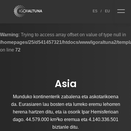
Skip to content
ES
/
EU
Warning
: Trying to access array offset on value of type null in
/homepages/25/d541457321/htdocs/www/igoraltuna2/templa
on line
72
Asia
Munduko kontinenterik zabalena eta askotarikoena
da. Eurasiaren lau bosten eta lurreko eremu lehorren
herena hartzen ditu, eta ia osorik Ipar Hemisferioan
dago. 44.579.000 km²ko eremua eta 4.140.336.501
biztanle ditu.