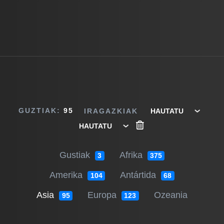
GUZTIAK:
95
IRAGAZKIAK
Gustiak
Afrika
3
375
Amerika
Antártida
104
68
Asia
Europa
Ozeania
95
123