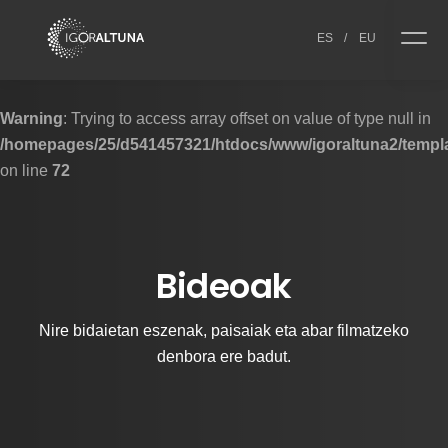
Skip to content
ES
/
EU
Warning
: Trying to access array offset on value of type null in
/homepages/25/d541457321/htdocs/www/igoraltuna2/templa
on line
72
Bideoak
Nire bidaietan eszenak, paisaiak eta abar filmatzeko
denbora ere badut.