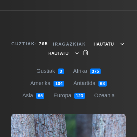
GUZTIAK:
765
IRAGAZKIAK
Gustiak
Afrika
3
375
Amerika
Antártida
104
68
Asia
Europa
Ozeania
95
123