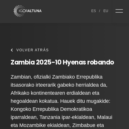
Skip to content
ES
/
EU
VOLVER ATRÁS
Zambia 2025-10 Hyenas robando
Zambian, ofizialki Zambiako Errepublika
itsasorako irteerarik gabeko herrialdea da,
Afrikako kontinentearen erdialdean eta
hegoaldean kokatua. Hauek ditu mugakide:
Kongoko Errepublika Demokratikoa
iparraldean, Tanzania ipar-ekialdean, Malaui
eta Mozambike ekialdean, Zimbabue eta