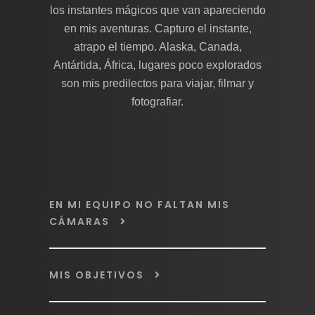
los instantes mágicos que van apareciendo
en mis aventuras. Capturo el instante,
atrapo el tiempo. Alaska, Canada,
Antártida, África, lugares poco explorados
son mis predilectos para viajar, filmar y
fotografiar.
EN MI EQUIPO NO FALTAN MIS
CÁMARAS
MIS OBJETIVOS
Canon EOS-R1.
Canon EOS-R5 Mark II.
Canon EF 600 mm f/4L IS III