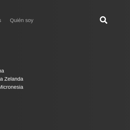
s
Quién soy
ma
va Zelanda
Micronesia